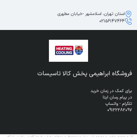
استان تهران، اسلامشهر -خیابان مطهری
02156147464
فروشگاه ابراهیمی پخش کالا تاسیسات
09122282097
کلیه حقوق مادی و معنوی این سایت محفوظ و متعلق به این فروشگاه می باشد. بازرگانی