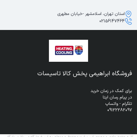
استان تهران، اسلامشهر -خیابان مطهری
02156147464
فروشگاه ابراهیمی پخش کالا تاسیسات
09122282097
کلیه حقوق مادی و معنوی این سایت محفوظ و متعلق به این فروشگاه می باشد. بازرگانی