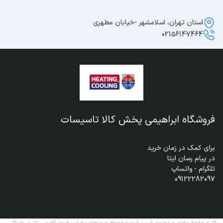
استان تهران، اسلامشهر -خیابان مطهری
02156147464
فروشگاه ابراهیمی پخش کالا تاسیسات
09122282097
کلیه حقوق مادی و معنوی این سایت محفوظ و متعلق به این فروشگاه می باشد. بازرگانی