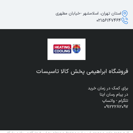
استان تهران، اسلامشهر -خیابان مطهری
02156147464
فروشگاه ابراهیمی پخش کالا تاسیسات
09122282097
کلیه حقوق مادی و معنوی این سایت محفوظ و متعلق به این فروشگاه می باشد. بازرگانی