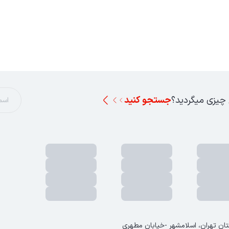
 چیزی میگردید؟
جستجو کنید
تان تهران، اسلامشهر -خیابان مطهری