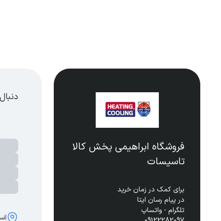
دنبال
فروشگاه ابراهیمی پخش کالا
تاسیسات
اس
09122282097