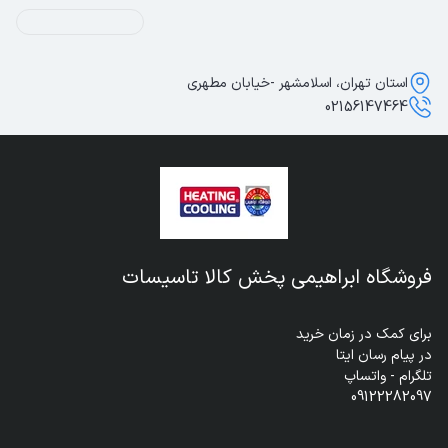
استان تهران، اسلامشهر -خیابان مطهری
02156147464
فروشگاه ابراهیمی پخش کالا تاسیسات
09122282097