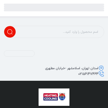
استان تهران، اسلامشهر -خیابان مطهری
02156147464