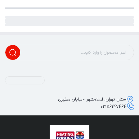
استان تهران، اسلامشهر -خیابان مطهری
02156147464