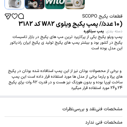
قطعات پکیج SCOPO
(10 عدد// پمپ پکیج ویلوی W82 کد 3182
دسته بندی
:
پمپ سیلکوره
پمپ ویلو پکیج یکی از پرکاربرد ترین مپ های پکیج در بازار تاسیسات
پکیج در کشور بود و بیشتر پمپ های پکیج تولید ی پکیج ایران رادیاتور
این مدل بوده است
و برخی از محصولات بوتان نیز از این پمپ استافاده شده بوتان در پکیج
های پرلا و پارما برخی از مدل ها مورد استفاده قرار داده است این پمپ
ساخت اورپا بوده و بدون هوزنگ نیز هست و در قدرت 82 وات برای پکیج
24 و26 مورد استفاده قرار میگیرد
مشخصات فنی
نقد و بررسی
نظرات
مشخصات فنی ندارد