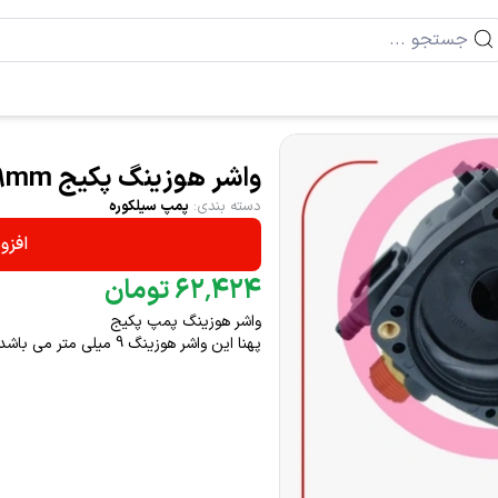
واشر هوزینگ پکیج 9mm کد 9897=
دسته بندی
:
پمپ سیلکوره
افزو
۴۲۴
٬
۶۲
تومان
واشر هوزینگ پمپ پکیج
پهنا این واشر هوزینگ 9 میلی متر می باشد