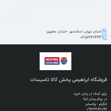
استان تهران، اسلامشهر -خیابان مطهری
02156147464
فروشگاه ابراهیمی پخش کالا تاسیسات
09122282097