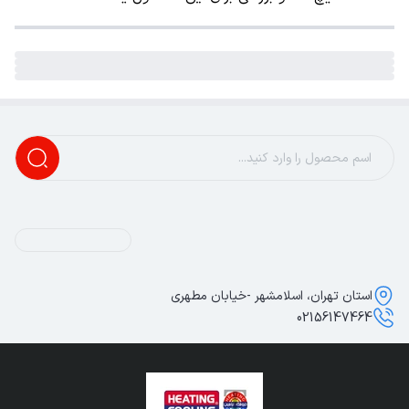
استان تهران، اسلامشهر -خیابان مطهری
02156147464