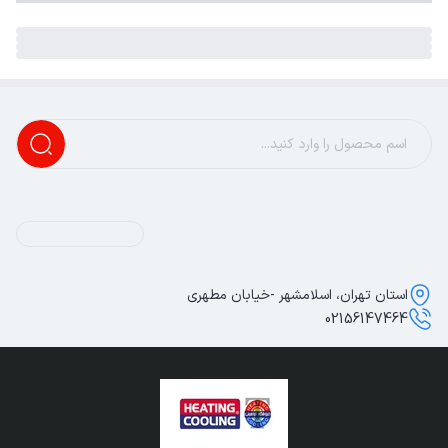
استان تهران، اسلامشهر -خیابان مطهری
02156147464