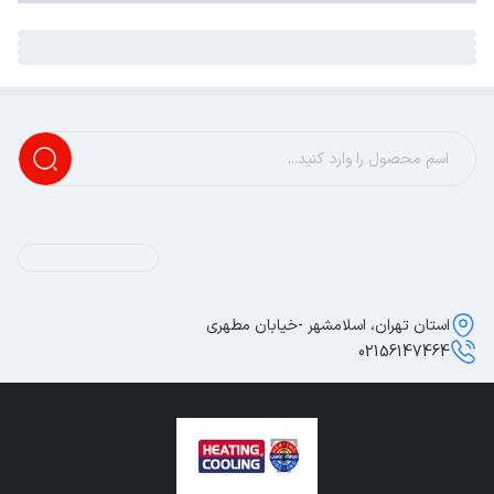
استان تهران، اسلامشهر -خیابان مطهری
02156147464