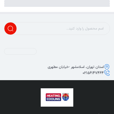
استان تهران، اسلامشهر -خیابان مطهری
02156147464