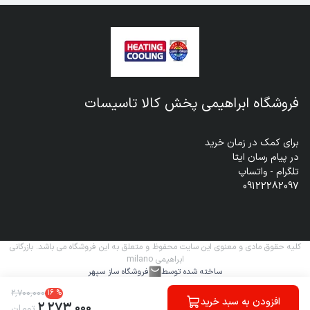
فروشگاه ابراهیمی پخش کالا تاسیسات
09122282097
کلیه حقوق مادی و معنوی این سایت محفوظ و متعلق به این فروشگاه می باشد. بازرگانی
ابراهیمی milano
ساخته شده توسط
فروشگاه ساز سپهر
۲
٬
۷۰۰
٬
۰۰۰
16
%
افزودن به سبد خرید
۲
٬
۲۷۳
٬
۰۰۰
تومان