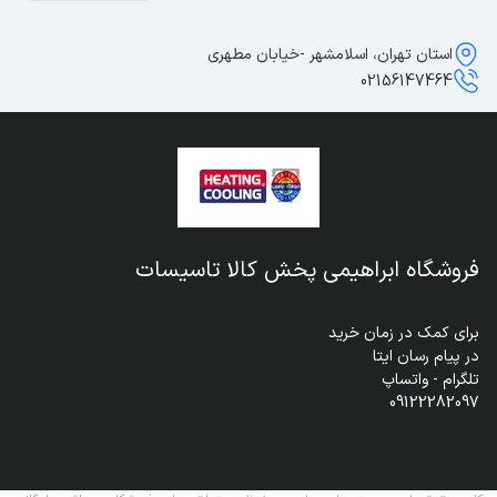
استان تهران، اسلامشهر -خیابان مطهری
02156147464
فروشگاه ابراهیمی پخش کالا تاسیسات
09122282097