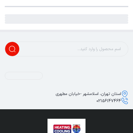
استان تهران، اسلامشهر -خیابان مطهری
02156147464