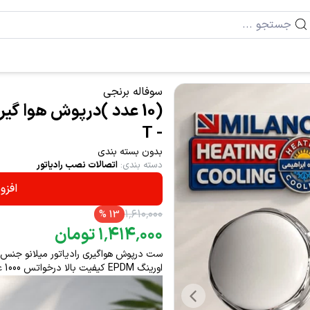
سوفاله برنجی
- T
بدون بسته بندی
دسته بندی
:
اتصالات نصب رادیاتور
افزو
۱
٬
۶۱۰
٬
۰۰۰
%
13
۰۰۰
٬
۴۱۴
٬
۱
تومان
ست درپوش هواگیری رادیاتور میلانو جنس ب
اورینگ EPDM کیفیت بالا درخواتس 1000 عددی نیز پذیرفته میشود