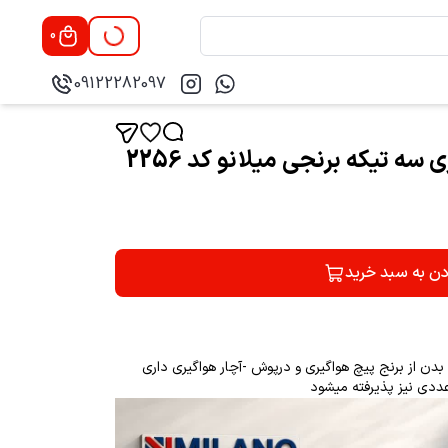
0
09122282097
(10 عدد )درپوش هوا گیری سه تیکه برنجی میلانو کد 2256
دن به سبد خرید
دن از برنج پیچ هواگیری و درپوش -آچار هواگیری داری