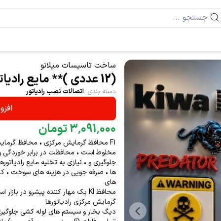
ساخت تاسیسات میلانو
(12 عددی )** مایع رادیاتور پکیج پروتکتور میلانو کد 9415
دسته بندی
:
اتصالات نصب رادیاتور
افزو
۰۰۰
٬
۰۹۱
٬
۳
تومان
F1 محافظ گرمایش مرکزی • محافظ گرمای
مخلوط است • محافظت در برابر خوردگی و 
جلوگیری و • نیازی به تخلیه مایع رادیاتو
ها • صرفه جویی در هزینه های سوخت • کاهش
های
محافظ KI یک مهار کننده پیشرو در 
گرمایش مرکزی رادیاتورها