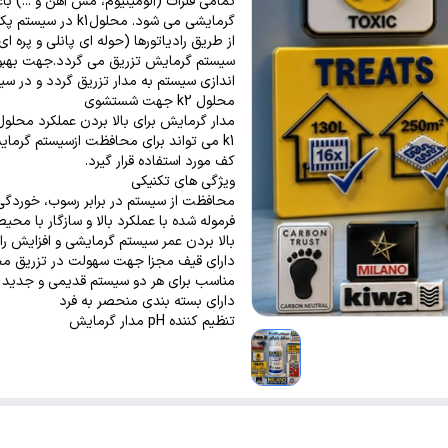
تمامی فلزات (آلومینیوم، مس آهن و ...)
گرمایشی می شود. محلولk1 در سیستم پکیج های شوفاژ دیواری
از طریق رادیاتورها (حوله ای پانلی و پره 
محلول k2 جهت شستشوی
مدار گرمایش برای بالا بردن عملکرد محلول 
k1 می تواند برای محافظت ازسیستم گرمایش 100 لیتری 8 متر رادیاتور یا 150 متر مربع گرمایش از
کف مورد استفاده قرار گیرد.
ویژگی های تکنیکی
محافظت از سیستم در برابر رسوب، خوردگی
فرموله شده با عملکرد بالا و سازگار با مح
بالا بردن عمر سیستم گرمایشی و افزایش را
دارای قیف مجزا جهت سهولت در تزریق م
مناسب برای هر دو سیستم قدیمی و جدید
دارای بسته بندی منحصر به فرد
تنظیم کننده pH مدار گرمایش