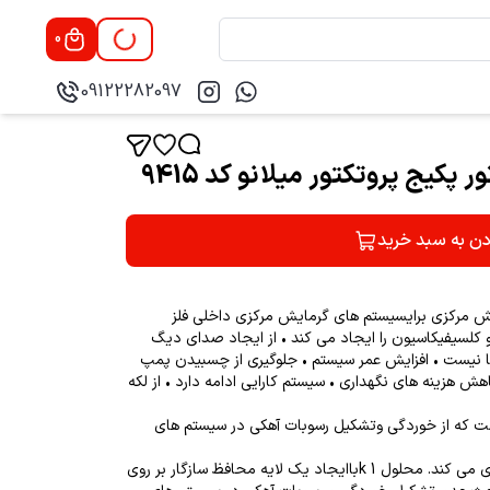
0
09122282097
دن به سبد خرید
ش مرکزی برایسیستم های گرمایش مرکزی داخلی فلز
کلسیفیکاسیون را ایجاد می کند • از ایجاد صدای دیگ
رها نیست • افزایش عمر سیستم • جلوگیری از چسبیدن پمپ
 هزینه های نگهداری • سیستم کارایی ادامه دارد • از لکه
بازار است که از خوردگی وتشکیل رسوبات آهکی در سیستم های
دیگ بخار و سیستم های لوله کشی جلوگیری می کند. محلول 1 kباایجاد یک لایه محافظ سازگار بر روی