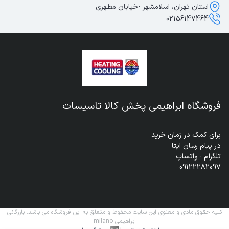
استان تهران، اسلامشهر -خیابان مطهری
02156147464
فروشگاه ابراهیمی پخش کالا تاسیسات
09122282097
کلیه حقوق مادی و معنوی این سایت محفوظ و متعلق به این فروشگاه می باشد. بازرگانی
ابراهیمی milano