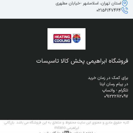
استان تهران، اسلامشهر -خیابان مطهری
02156147464
فروشگاه ابراهیمی پخش کالا تاسیسات
09122282097
کلیه حقوق مادی و معنوی این سایت محفوظ و متعلق به این فروشگاه می باشد. بازرگانی
ابراهیمی milano