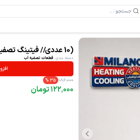
(10 عددی// فیتینگ تصفیه آب خم 4498 (T)
دسته بندی
:
قطعات تصفیه آب
افزو
۱۸۶
٬
۰۰۰
%
35
۰۰۰
٬
۱۲۲
تومان