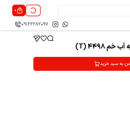
0
09122282097
دن به سبد خرید