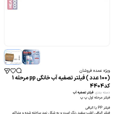
ویژه عمده فروشان
(100 عدد ) فیلتر تصفیه آب خانگی pp مرحله 1
کد4404
دسته بندی
:
فیلتر تصفیه آب
فیلتر مرحله اول پ پ
فیلتر PP یا الیافی
فیلتر الیافی اغلب سفید رنگ است و به شکل نمد ساخته شده و متراکم