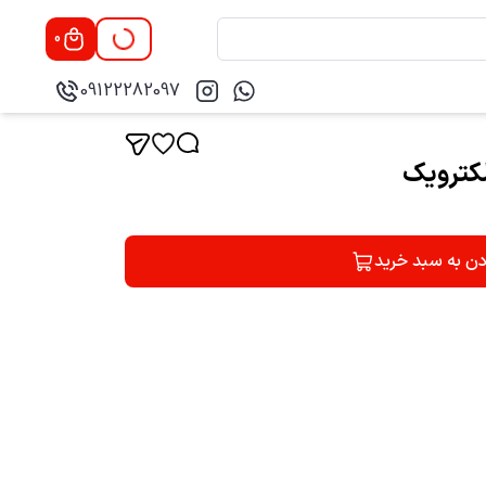
0
09122282097
کترویک
دن به سبد خرید