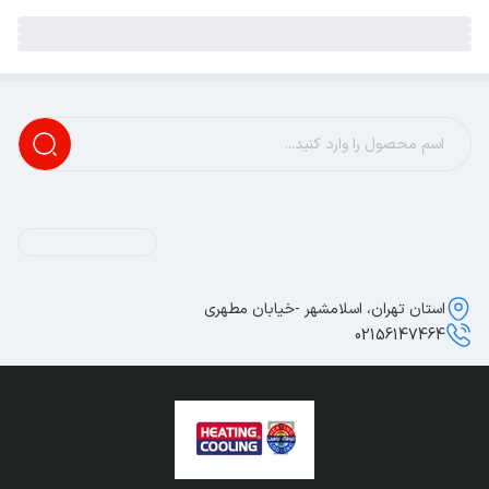
استان تهران، اسلامشهر -خیابان مطهری
02156147464