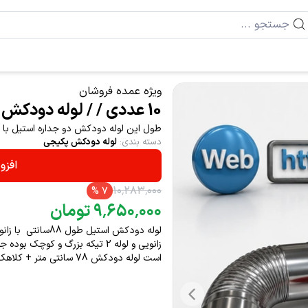
ویژه عمده فروشان
10 عددی / / لوله دودکش دو جداره استیل 9689 ..
طول این لوله دودکش دو جداره استیل با زانوی
دسته بندی
:
لوله دودکش پکیجی
افزو
۱۰
٬
۲۸۳
٬
۰۰۰
%
7
۰۰۰
٬
۶۵۰
٬
۹
تومان
لوله دودکش استیل 
زانویی و لوله 2 تیکه بزرگ و کو
است لوله دودکش 78 سانتی متر + کلاهک 10 سانتی متر مجموعا 88 سانتی متر