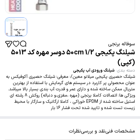
سوفاله برنجی
شیلنگ پکیجی 50cm 1/2 دوسر مهره کد 5013
(کپی)
دسته بندی
:
شیلنگ ورودی آب پکیجی
شیلنگ حصیری پکیجی میلانو معین/: معرفی: شیلنگ حصیری آکوفیکس به
عنوان محصولی پر کاربرد در سیستم های گرمایش با استفاده از بهترین
متریال ممکن ساخته شده و دارای عمر و قدرت آب بندی بسیار بالا میباشد.
ویژگی ها: اتصالات کاملا برنجی (مهره ،مغزی،و دنباله) روکش 8 رشته ای
استیل ساخته شده از EPDM خوراکی ، کاملا ارگانیک و سازگار با محیط
زیست تست شده و تایید شده تحت فشار 16 بار
مشخصات فنی
نقد و بررسی
نظرات