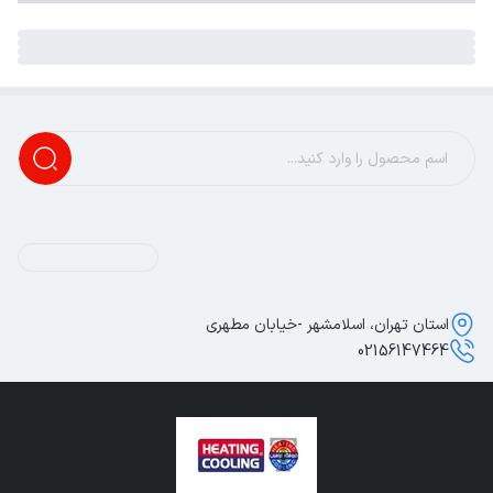
استان تهران، اسلامشهر -خیابان مطهری
02156147464