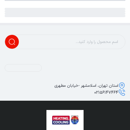
استان تهران، اسلامشهر -خیابان مطهری
02156147464