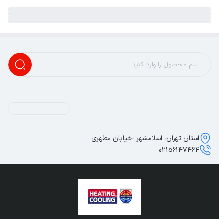
استان تهران، اسلامشهر -خیابان مطهری
02156147464