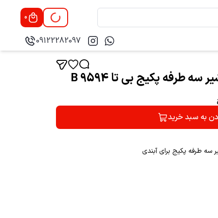
0
09122282097
سه طرفه پکیج بی تا 9594 B
دن به سبد خرید
 سه طرفه پکیج برای آبندی