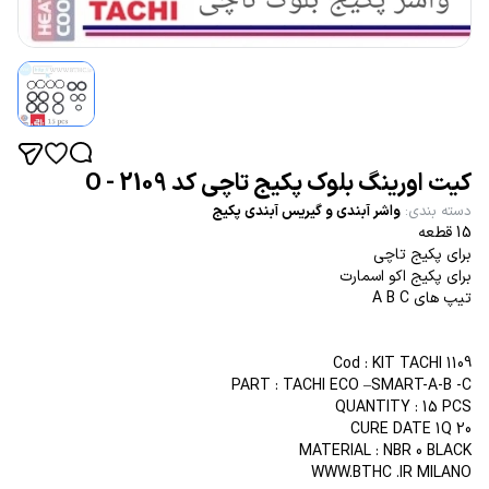
کیت اورینگ بلوک پکیج تاچی کد 2109 - O
دسته بندی
:
واشر آبندی و گیریس آبندی پکیج
15 قطعه
برای پکیج تاچی
برای پکیج اکو اسمارت
تیپ های A B C
Cod : KIT TACHI 1109
PART : TACHI ECO –SMART-A-B -C
QUANTITY : 15 PCS
CURE DATE 1Q 20
MATERIAL : NBR 0 BLACK
WWW.BTHC .IR MILANO