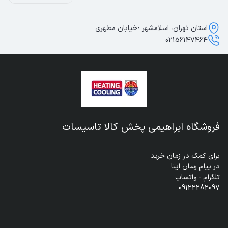
استان تهران، اسلامشهر -خیابان مطهری
02156147464
فروشگاه ابراهیمی پخش کالا تاسیسات
09122282097