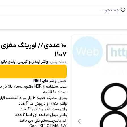
1107
دسته بندی
:
واشر آبندی و گیریس آبندی پکیج
جنس واشر های NBR
علت استفاده از NBR مقاوم بسیار بالا در برابر حرارت بالا و کیفیت عدم تغییر شکل و حفظ شکل است
تعداد 10 قطعه
وبرای مصرف حدود 4 بار مورد استفاده قرار می گیرد
واشر مغزی و درپوش ها 4 عدد
واشر ست تعمیر داخل 4 عدد
واشر مبدل صفحه ای اتما 2 عدد
کد پایین‌سیستم فنی می باشد
Cod : KIT OTMA 1107