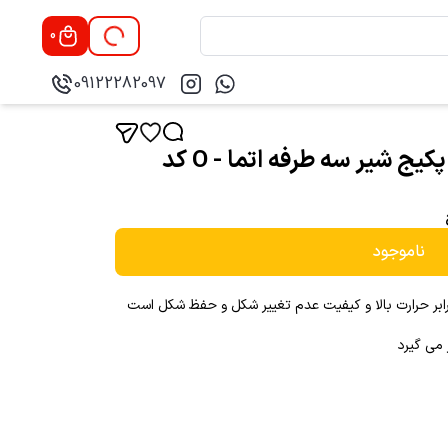
0
09122282097
10 عددی // اورینگ مغزی پکیج شیر سه طرفه اتما - O کد
ناموجود