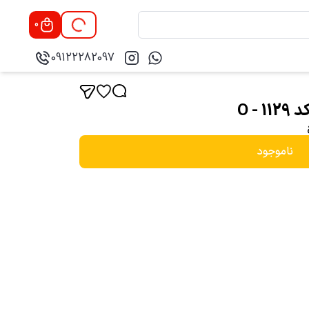
0
09122282097
- O
ناموجود