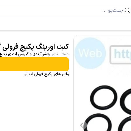
کیت اورینگ پکیج فرولی کد 1129 
دسته بندی
:
واشر آبندی و گیریس آبندی پکیج
واشر های پکیج فرولی ایتالیا