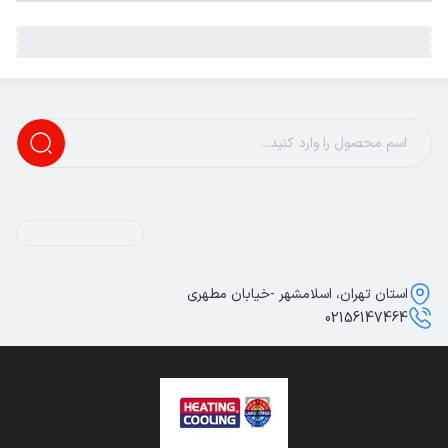
استان تهران، اسلامشهر -خیابان مطهری
02156147464