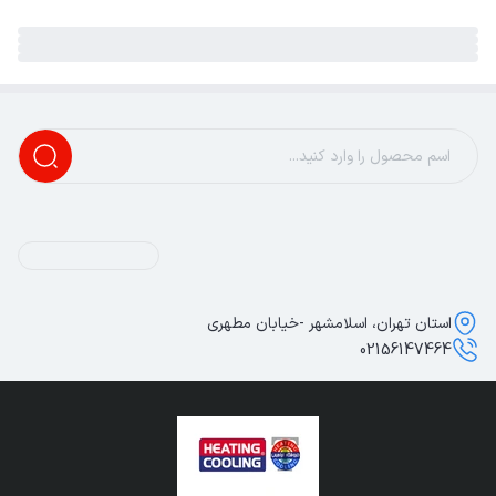
استان تهران، اسلامشهر -خیابان مطهری
02156147464