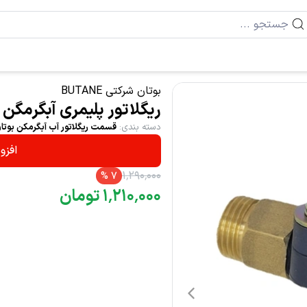
بوتان شرکتی BUTANE
ریگلاتور پلیمری آبگرمگن بوتان 4115-کو
دسته بندی
:
قسمت ریگلاتور آب آبگرمکن بوتا
افزو
۱
٬
۲۹۰
٬
۰۰۰
%
7
۰۰۰
٬
۲۱۰
٬
۱
تومان