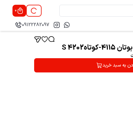
0
09122282097
تاهS 4202
ن
دن به سبد خرید