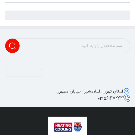
استان تهران، اسلامشهر -خیابان مطهری
02156147464