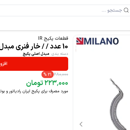
قطعات پکیج IR
10 عدد / / خار فنری مبدل بزرگ 3/4 کد 8606 P م
دسته بندی
:
مبدل اصلی پکیج
افزو
۲۸۰
٬
۰۰۰
%
21
۰۰۰
٬
۲۲۳
تومان
مورد مصرف برای پکیج ایران رادیاتور و بو