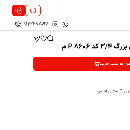
0
09122282097
دن به سبد خرید
تان و آریستون اجیس