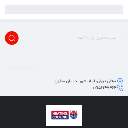
استان تهران، اسلامشهر -خیابان مطهری
02156147464