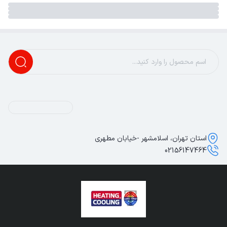
استان تهران، اسلامشهر -خیابان مطهری
02156147464