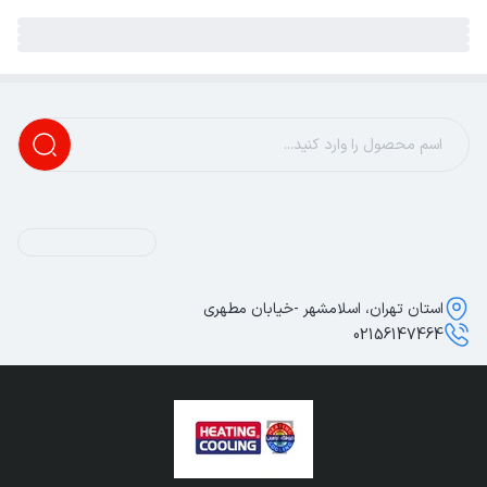
استان تهران، اسلامشهر -خیابان مطهری
02156147464