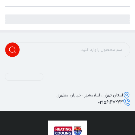
استان تهران، اسلامشهر -خیابان مطهری
02156147464