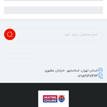
استان تهران، اسلامشهر -خیابان مطهری
02156147464