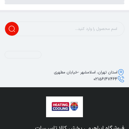
استان تهران، اسلامشهر -خیابان مطهری
02156147464
فروشگاه ابراهیمی پخش کالا تاسیسات