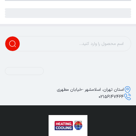
استان تهران، اسلامشهر -خیابان مطهری
02156147464