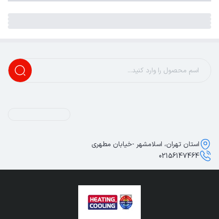
استان تهران، اسلامشهر -خیابان مطهری
02156147464