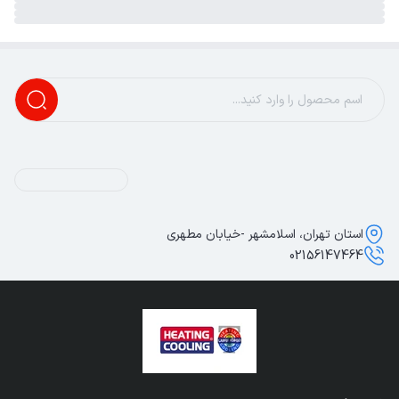
استان تهران، اسلامشهر -خیابان مطهری
02156147464