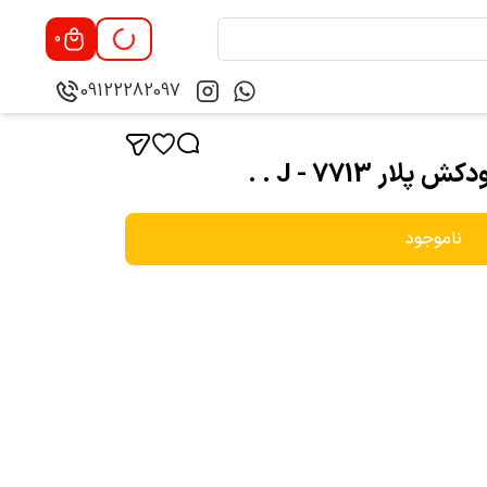
0
09122282097
 7713 - J . .
ناموجود